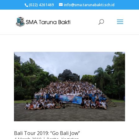
(022) 4261469
info@sma.tarunabakti.sch.id
Bali Tour 2019: “Go Bali Jow”